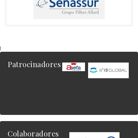
|
Patrocinadores
Este es el contenido
del widget al que
quieres enlazar.
Colaboradores