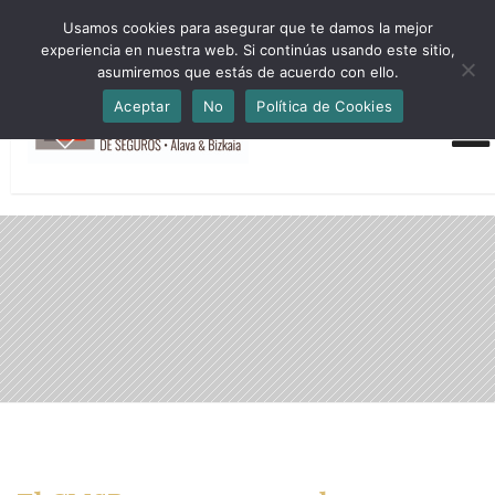
HORARIO INVIERNO Lun-Jue 09:00-16:30 Vier 9:00-14:00
Usamos cookies para asegurar que te damos la mejor
administracion@cmsab.eus 94.442.43.43 Móvil y Whatsapp
experiencia en nuestra web. Si continúas usando este sitio,
688.889.170
asumiremos que estás de acuerdo con ello.
Aceptar
No
Política de Cookies