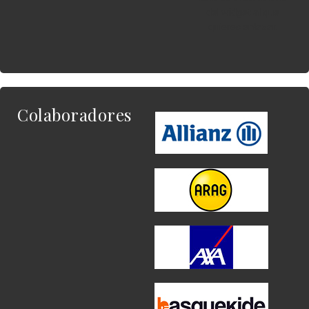
del widget al que
quieres enlazar.
Colaboradores