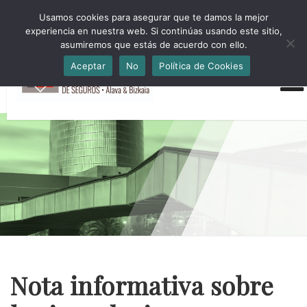
HORARIO INVIERNO Lun-Jue 09:00-16:30 Vier 9:00-14:00
Usamos cookies para asegurar que te damos la mejor
administracion@cmsab.eus 94.442.43.43 Móvil y Whatsapp
experiencia en nuestra web. Si continúas usando este sitio,
688.889.170
asumiremos que estás de acuerdo con ello.
Aceptar
No
Política de Cookies
Nota informativa sobre