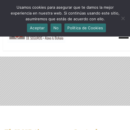
HORARIO INVIERNO Lun-Jue 09:00-16:30 Vier 9:00-14:00
Usamos cookies para asegurar que te damos la mejor
administracion@cmsab.eus 94.442.43.43 Móvil y Whatsapp
experiencia en nuestra web. Si continúas usando este sitio,
688.889.170
asumiremos que estás de acuerdo con ello.
Aceptar
No
Política de Cookies