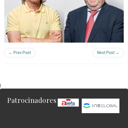
← Prev Post
Next Post →
|
Patrocinadores
Este es el contenido
del widget al que
quieres enlazar.