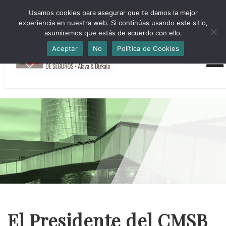
HORARIO INVIERNO Lun-Jue 09:00-16:30 Vier 9:00-14:00
Usamos cookies para asegurar que te damos la mejor
administracion@cmsab.eus 94.442.43.43 Móvil y Whatsapp
experiencia en nuestra web. Si continúas usando este sitio,
688.889.170
asumiremos que estás de acuerdo con ello.
Aceptar
No
Política de Cookies
El Presidente del CMSB