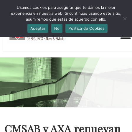
HORARIO INVIERNO Lun-Jue 09:00-16:30 Vier 9:00-14:00
Usamos cookies para asegurar que te damos la mejor
administracion@cmsab.eus 94.442.43.43 Móvil y Whatsapp
experiencia en nuestra web. Si continúas usando este sitio,
688.889.170
asumiremos que estás de acuerdo con ello.
Aceptar
No
Política de Cookies
CMSAB y AXA renuevan