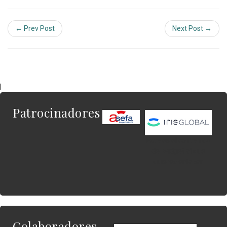
← Prev Post
Next Post →
|
Patrocinadores
Este es el contenido
del widget al que
quieres enlazar.
Colaboradores