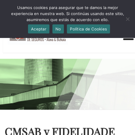
HORARIO INVIERNO Lun-Jue 09:00-16:30 Vier 9:00-14:00
Usamos cookies para asegurar que te damos la mejor
administracion@cmsab.eus 94.442.43.43 Móvil y Whatsapp
experiencia en nuestra web. Si continúas usando este sitio,
688.889.170
asumiremos que estás de acuerdo con ello.
Aceptar
No
Política de Cookies
CMSAB y FIDELIDADE