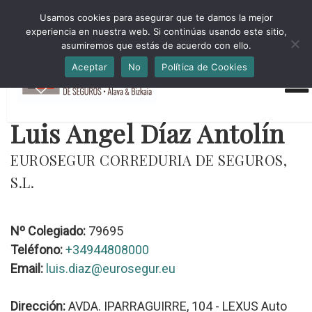
HORARIO INVIERNO Lun-Jue 09:00-16:30 Vier 9:00-14:00
Usamos cookies para asegurar que te damos la mejor
administracion@cmsab.eus 94.442.43.43 Móvil y Whatsapp
experiencia en nuestra web. Si continúas usando este sitio,
688.889.170
asumiremos que estás de acuerdo con ello.
Aceptar
No
Política de Cookies
Luis Angel Díaz Antolín
EUROSEGUR CORREDURIA DE SEGUROS,
S.L.
Nº Colegiado:
79695
Teléfono:
+34944808000
Email:
luis.diaz@eurosegur.eu
Dirección:
AVDA. IPARRAGUIRRE, 104 - LEXUS Auto