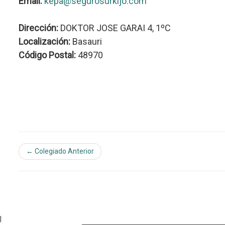
Email:
kepa@segurosurkijo.com
Dirección:
DOKTOR JOSE GARAI 4, 1ºC
Localización:
Basauri
Código Postal:
48970
← Colegiado Anterior
|