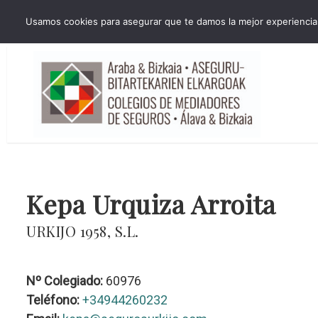
HORARIO INVIERNO Lun-Jue 09:00-16:30 Vier 9:00-14:00
Usamos cookies para asegurar que te damos la mejor experiencia 
administracion@cmsab.eus 94.442.43.43 Móvil y Whatsapp 688.889.17
Kepa Urquiza Arroita
URKIJO 1958, S.L.
Nº Colegiado:
60976
Teléfono:
+34944260232