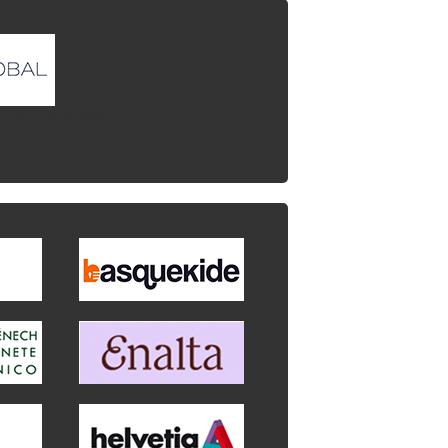
l que quieres enlazar.