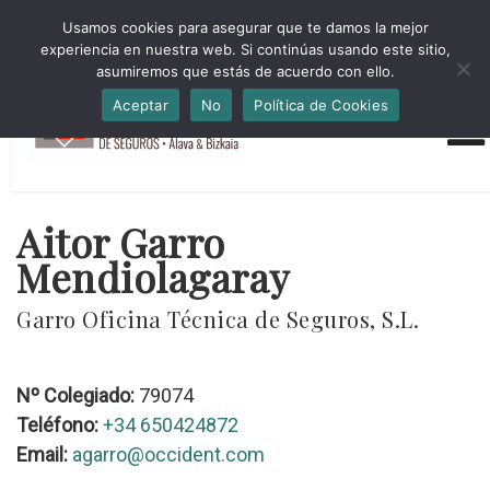
HORARIO INVIERNO Lun-Jue 09:00-16:30 Vier 9:00-14:00
Usamos cookies para asegurar que te damos la mejor
administracion@cmsab.eus 94.442.43.43 Móvil y Whatsapp
experiencia en nuestra web. Si continúas usando este sitio,
688.889.170
asumiremos que estás de acuerdo con ello.
Aceptar
No
Política de Cookies
Aitor Garro
Mendiolagaray
Garro Oficina Técnica de Seguros, S.L.
Nº Colegiado:
79074
Teléfono:
+34 650424872
Email:
agarro@occident.com