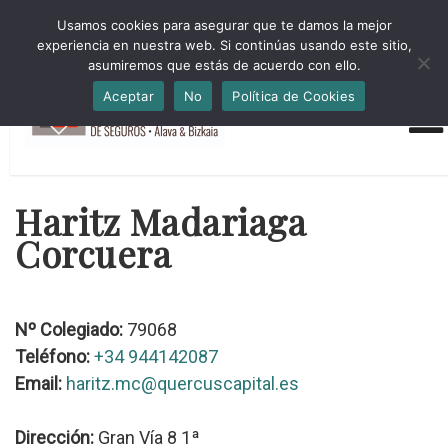
HORARIO INVIERNO Lun-Jue 09:00-16:30 Vier 9:00-14:00
Usamos cookies para asegurar que te damos la mejor
administracion@cmsab.eus 94.442.43.43 Móvil y Whatsapp
experiencia en nuestra web. Si continúas usando este sitio,
688.889.170
asumiremos que estás de acuerdo con ello.
Aceptar
No
Política de Cookies
Haritz Madariaga
Corcuera
Nº Colegiado:
79068
Teléfono:
+34 944142087
Email:
haritz.mc@quercuscapital.es
Dirección:
Gran Vía 8 1ª