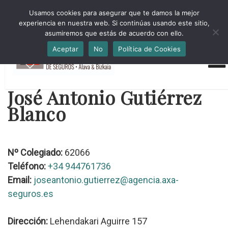
HORARIO INVIERNO Lun-Jue 09:00-16:30 Vier 9:00-14:00
Usamos cookies para asegurar que te damos la mejor
administracion@cmsab.eus 94.442.43.43 Móvil y Whatsapp
experiencia en nuestra web. Si continúas usando este sitio,
688.889.170
asumiremos que estás de acuerdo con ello.
Aceptar
No
Política de Cookies
José Antonio Gutiérrez
Blanco
Nº Colegiado:
62066
Teléfono:
+34 944761736
Email:
joseantonio.gutierrez@agencia.axa-
seguros.es
Dirección:
Lehendakari Aguirre 157