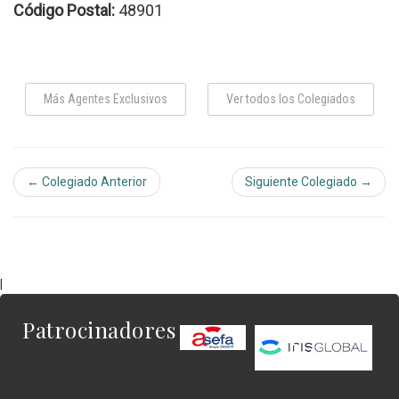
Código Postal:
48901
Más Agentes Exclusivos
Ver todos los Colegiados
← Colegiado Anterior
Siguiente Colegiado →
|
Patrocinadores
Este es el contenido
del widget al que