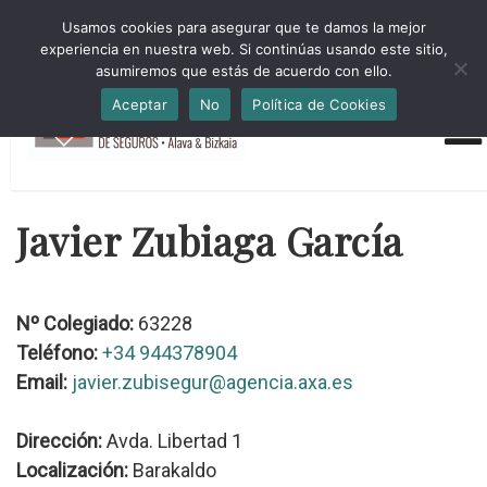
HORARIO INVIERNO Lun-Jue 09:00-16:30 Vier 9:00-14:00
Usamos cookies para asegurar que te damos la mejor
administracion@cmsab.eus 94.442.43.43 Móvil y Whatsapp
experiencia en nuestra web. Si continúas usando este sitio,
688.889.170
asumiremos que estás de acuerdo con ello.
Aceptar
No
Política de Cookies
Javier Zubiaga García
Nº Colegiado:
63228
Teléfono:
+34 944378904
Email:
javier.zubisegur@agencia.axa.es
Dirección:
Avda. Libertad 1
Localización:
Barakaldo