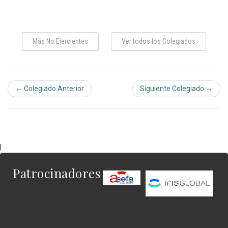
Más No Ejercientes
Ver todos los Colegiados
← Colegiado Anterior
Siguiente Colegiado →
|
Patrocinadores
Este es el contenido
del widget al que
quieres enlazar.