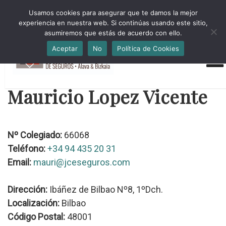
HORARIO INVIERNO Lun-Jue 09:00-16:30 Vier 9:00-14:00
Usamos cookies para asegurar que te damos la mejor
administracion@cmsab.eus 94.442.43.43 Móvil y Whatsapp
experiencia en nuestra web. Si continúas usando este sitio,
688.889.170
asumiremos que estás de acuerdo con ello.
Aceptar
No
Política de Cookies
Mauricio Lopez Vicente
Nº Colegiado:
66068
Teléfono:
+34 94 435 20 31
Email:
mauri@jceseguros.com
Dirección:
Ibáñez de Bilbao Nº8, 1ºDch.
Localización:
Bilbao
Código Postal:
48001