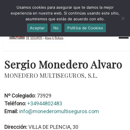
HORARIO INVIERNO Lun-Jue 09:00-16:30 Vier 9:00-14:00
Usamos cookies para asegurar que te damos la mejor
administracion@cmsab.eus 94.442.43.43 Móvil y Whatsapp
experiencia en nuestra web. Si continúas usando este sitio,
688.889.170
asumiremos que estás de acuerdo con ello.
Aceptar
No
Política de Cookies
Sergio Monedero Alvaro
MONEDERO MULTISEGUROS, S.L.
Nº Colegiado:
73929
Teléfono:
+34944802483
Email:
info@monederomultiseguros.com
Dirección:
VILLA DE PLENCIA, 30