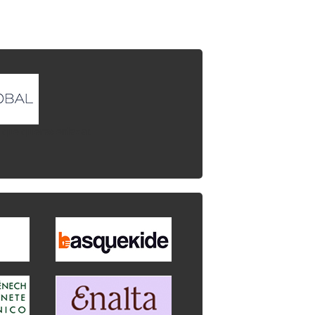
l que quieres enlazar.