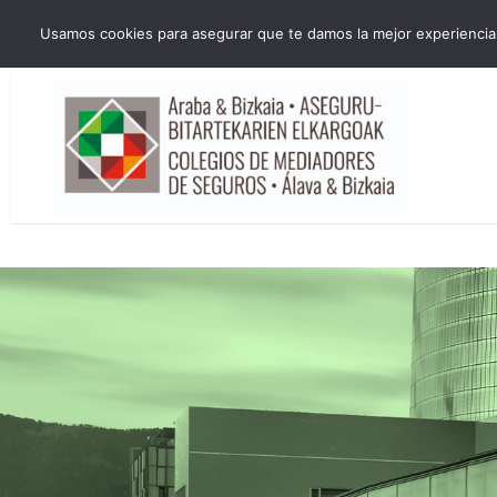
HORARIO INVIERNO Lun-Jue 09:00-16:30 Vier 9:00-14:00
Usamos cookies para asegurar que te damos la mejor experiencia 
administracion@cmsab.eus 94.442.43.43 Móvil y Whatsapp 688.889.17