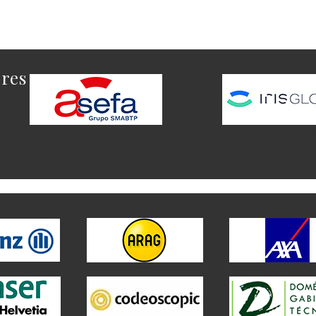
ores
Este es el contenido del widget a