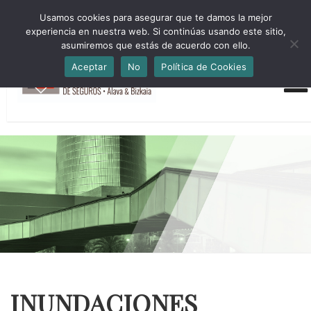
HORARIO INVIERNO Lun-Jue 09:00-16:30 Vier 9:00-14:00
Usamos cookies para asegurar que te damos la mejor
administracion@cmsab.eus 94.442.43.43 Móvil y Whatsapp
experiencia en nuestra web. Si continúas usando este sitio,
688.889.170
asumiremos que estás de acuerdo con ello.
Aceptar
No
Política de Cookies
INUNDACIONES