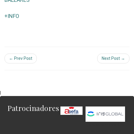
+INFO
← Prev Post
Next Post →
|
Patrocinadores
Este es el contenido
del widget al que