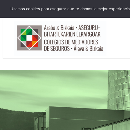
HORARIO INVIERNO Lun-Jue 09:00-16:30 Vier 9:00-14:00
Usamos cookies para asegurar que te damos la mejor experiencia 
administracion@cmsab.eus 94.442.43.43 Móvil y Whatsapp 688.889.17