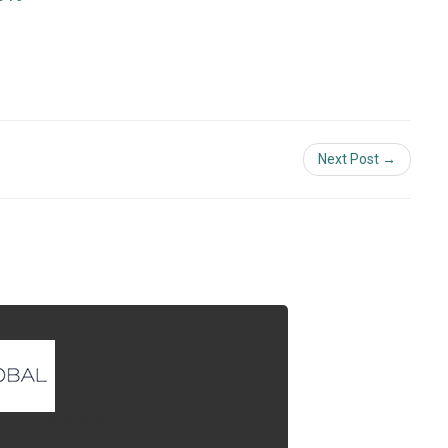
Next Post →
l que quieres enlazar.