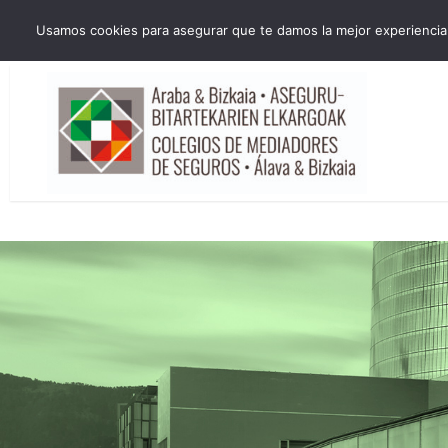
HORARIO INVIERNO Lun-Jue 09:00-16:30 Vier 9:00-14:00
Usamos cookies para asegurar que te damos la mejor experiencia 
administracion@cmsab.eus 94.442.43.43 Móvil y Whatsapp 688.889.17