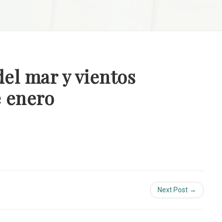
el mar y vientos
e enero
Next Post →