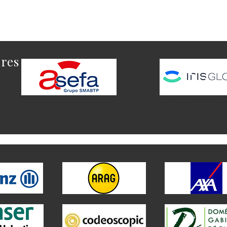
ores
Este es el contenido del widget a