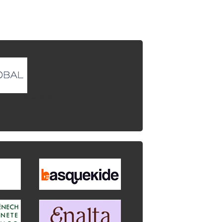
l que quieres enlazar.