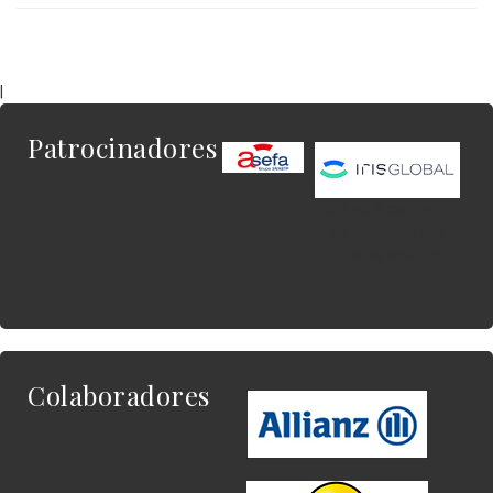
|
Patrocinadores
Este es el contenido
del widget al que
quieres enlazar.
Colaboradores