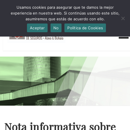
HORARIO INVIERNO Lun-Jue 09:00-16:30 Vier 9:00-14:00
Usamos cookies para asegurar que te damos la mejor
administracion@cmsab.eus 94.442.43.43 Móvil y Whatsapp
experiencia en nuestra web. Si continúas usando este sitio,
688.889.170
asumiremos que estás de acuerdo con ello.
Aceptar
No
Política de Cookies
Nota informativa sobre