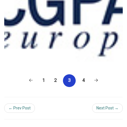
1
2
4
3
← Prev Post
Next Post →