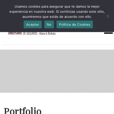
HORARIO INVIERNO Lun-Jue 09:00-16:30 Vier 9:00-14:00
Usamos cookies para asegurar que te damos la mejor
administracion@cmsab.eus 94.442.43.43 Móvil y Whatsapp
experiencia en nuestra web. Si continúas usando este sitio,
688.889.170
asumiremos que estás de acuerdo con ello.
Aceptar
No
Política de Cookies
Portfolio