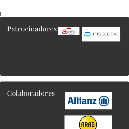
|
Patrocinadores
Este es el contenido
del widget al que
quieres enlazar.
Colaboradores