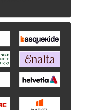
l que quieres enlazar.