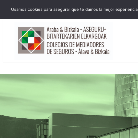
HORARIO INVIERNO Lun-Jue 09:00-16:30 Vier 9:00-14:00
Usamos cookies para asegurar que te damos la mejor experiencia 
administracion@cmsab.eus 94.442.43.43 Móvil y Whatsapp 688.889.17