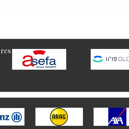
ores
Este es el contenido del widget a