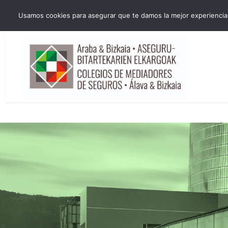
HORARIO INVIERNO Lun-Jue 09:00-16:30 Vier 9:00-14:00
Usamos cookies para asegurar que te damos la mejor experiencia 
administracion@cmsab.eus 94.442.43.43 Móvil y Whatsapp 688.889.17