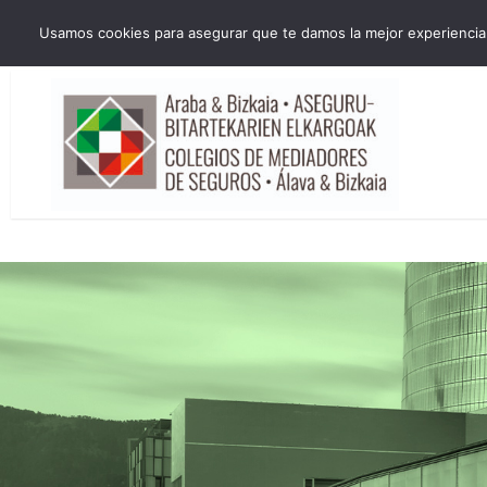
HORARIO INVIERNO Lun-Jue 09:00-16:30 Vier 9:00-14:00
Usamos cookies para asegurar que te damos la mejor experiencia 
administracion@cmsab.eus 94.442.43.43 Móvil y Whatsapp 688.889.17