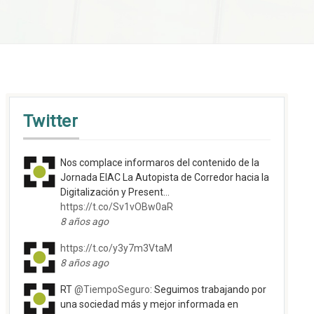
Twitter
Nos complace informaros del contenido de la
Jornada EIAC La Autopista de Corredor hacia la
Digitalización y Present…
https://t.co/Sv1vOBw0aR
8 años ago
https://t.co/y3y7m3VtaM
8 años ago
RT
@TiempoSeguro
: Seguimos trabajando por
una sociedad más y mejor informada en