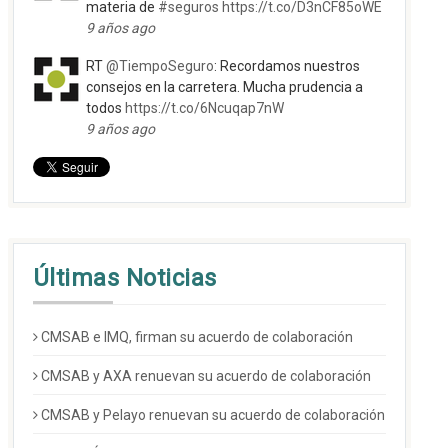
materia de
#seguros
https://t.co/D3nCF85oWE
9 años ago
RT
@TiempoSeguro
: Recordamos nuestros
consejos en la carretera. Mucha prudencia a
todos
https://t.co/6Ncuqap7nW
9 años ago
Últimas Noticias
CMSAB e IMQ, firman su acuerdo de colaboración
CMSAB y AXA renuevan su acuerdo de colaboración
CMSAB y Pelayo renuevan su acuerdo de colaboración