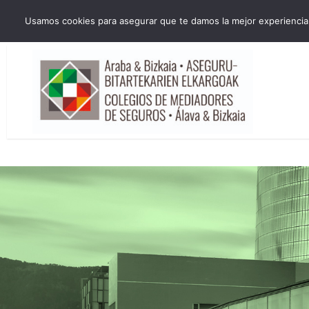
HORARIO INVIERNO Lun-Jue 09:00-16:30 Vier 9:00-14:00
Usamos cookies para asegurar que te damos la mejor experiencia 
administracion@cmsab.eus 94.442.43.43 Móvil y Whatsapp 688.889.17