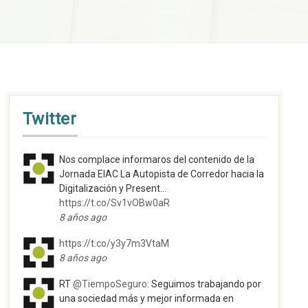
Twitter
Nos complace informaros del contenido de la
Jornada EIAC La Autopista de Corredor hacia la
Digitalización y Present…
https://t.co/Sv1vOBw0aR
8 años ago
https://t.co/y3y7m3VtaM
8 años ago
RT
@TiempoSeguro
: Seguimos trabajando por
una sociedad más y mejor informada en