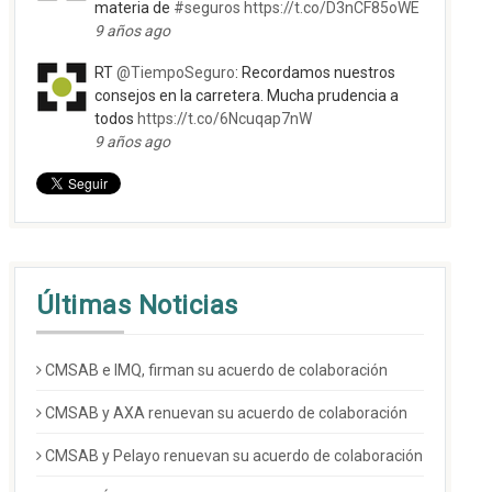
materia de
#seguros
https://t.co/D3nCF85oWE
9 años ago
RT
@TiempoSeguro
: Recordamos nuestros
consejos en la carretera. Mucha prudencia a
todos
https://t.co/6Ncuqap7nW
9 años ago
Últimas Noticias
CMSAB e IMQ, firman su acuerdo de colaboración
CMSAB y AXA renuevan su acuerdo de colaboración
CMSAB y Pelayo renuevan su acuerdo de colaboración