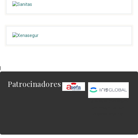
|
Patrocinadores
Este es el contenido
del widget al que
quieres enlazar.