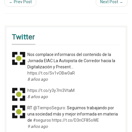
← Prev Post
Next Post →
Twitter
Nos complace informaros del contenido de la
Jornada EIAC La Autopista de Corredor hacia la
Digitalización y Present…
https://t.co/Sv1vOBw0aR
8 años ago
https://t.co/y3y7m3VtaM
8 años ago
RT
@TiempoSeguro
: Seguimos trabajando por
una sociedad más y mejor informada en materia
de
#seguros
https://t.co/D3nCF85oWE
9 años ago