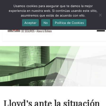
HORARIO INVIERNO Lun-Jue 09:00-16:30 Vier 9:00-14:00
Usamos cookies para asegurar que te damos la mejor
administracion@cmsab.eus 94.442.43.43 Móvil y Whatsapp
experiencia en nuestra web. Si continúas usando este sitio,
688.889.170
asumiremos que estás de acuerdo con ello.
Aceptar
No
Política de Cookies
Lloyd’s ante la situación