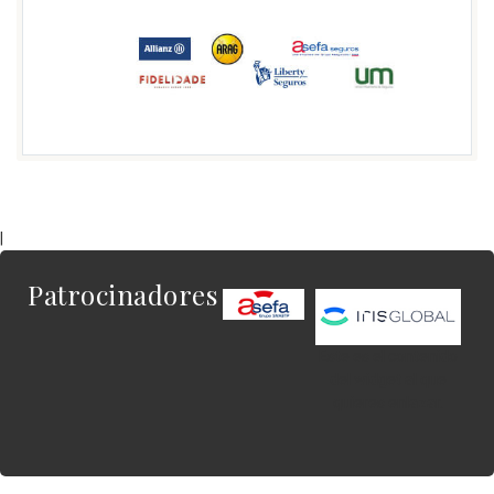
|
Patrocinadores
Este es el contenido
del widget al que
quieres enlazar.