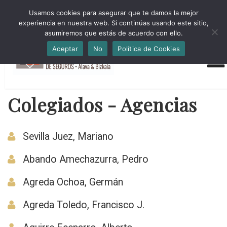
HORARIO INVIERNO Lun-Jue 09:00-16:30 Vier 9:00-14:00
Usamos cookies para asegurar que te damos la mejor
administracion@cmsab.eus 94.442.43.43 Móvil y Whatsapp
experiencia en nuestra web. Si continúas usando este sitio,
688.889.170
asumiremos que estás de acuerdo con ello.
Aceptar
No
Política de Cookies
Colegiados - Agencias
Sevilla Juez, Mariano
Abando Amechazurra, Pedro
Agreda Ochoa, Germán
Agreda Toledo, Francisco J.